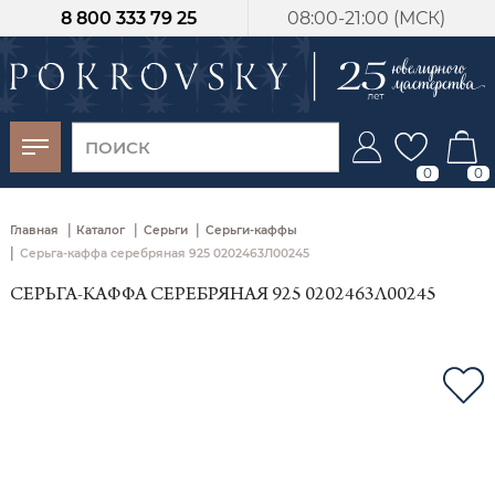
8 800 333 79 25
08:00-21:00 (МСК)
-30%
от 15 дней с
момента оплаты
0
0
|
|
|
Главная
Каталог
Серьги
Серьги-каффы
|
Серьга-каффа серебряная 925 0202463Л00245
СЕРЬГА-КАФФА СЕРЕБРЯНАЯ 925 0202463Л00245