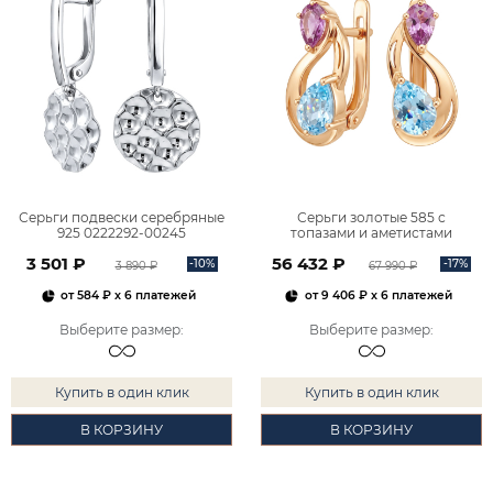
Серьги подвески серебряные
Серьги золотые 585 с
925 0222292-00245
топазами и аметистами
2101828М00900
3 501 ₽
56 432 ₽
-10%
-17%
3 890 ₽
67 990 ₽
от
584 ₽
x 6 платежей
от
9 406 ₽
x 6 платежей
Выберите размер
:
Выберите размер
:
Купить в один клик
Купить в один клик
В КОРЗИНУ
В КОРЗИНУ