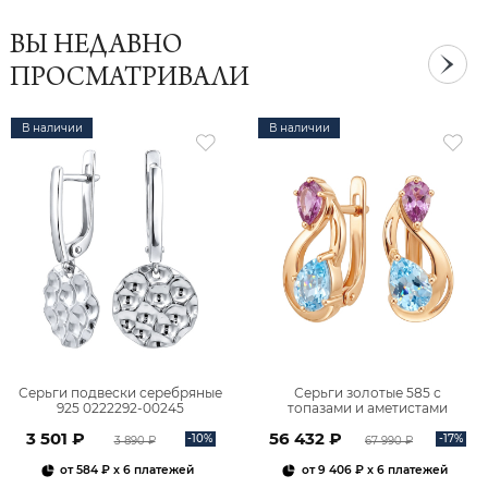
ВЫ НЕДАВНО
ПРОСМАТРИВАЛИ
В наличии
В наличии
Серьги подвески серебряные
Серьги золотые 585 с
925 0222292-00245
топазами и аметистами
2101828М00900
3 501 ₽
56 432 ₽
-10%
-17%
3 890 ₽
67 990 ₽
от
584 ₽
x 6 платежей
от
9 406 ₽
x 6 платежей