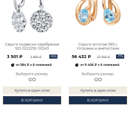
Серьги подвески серебряные
Серьги золотые 585 с
925 0222292-00245
топазами и аметистами
2101828М00900
3 501 ₽
56 432 ₽
-10%
-17%
3 890 ₽
67 990 ₽
от
584 ₽
x 6 платежей
от
9 406 ₽
x 6 платежей
Выберите размер
:
Выберите размер
:
Купить в один клик
Купить в один клик
В КОРЗИНУ
В КОРЗИНУ