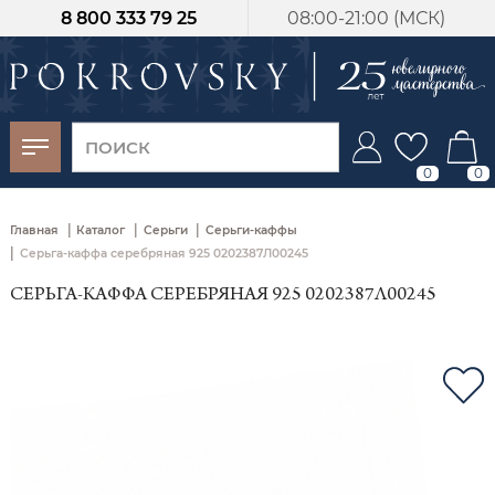
8 800 333 79 25
08:00-21:00 (МСК)
-30%
от 15 дней с
момента оплаты
0
0
|
|
|
Главная
Каталог
Серьги
Серьги-каффы
|
Серьга-каффа серебряная 925 0202387Л00245
СЕРЬГА-КАФФА СЕРЕБРЯНАЯ 925 0202387Л00245