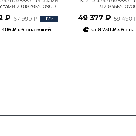
золотые 585 с топазами
Колье золотое 585 с 
истами 2101828М00900
3121836М0070
2 ₽
49 377 ₽
67 990 ₽
59 490 
-17%
 406 ₽
x 6 платежей
от
8 230 ₽
x 6 пл
В КОРЗИНУ
В КОРЗИНУ