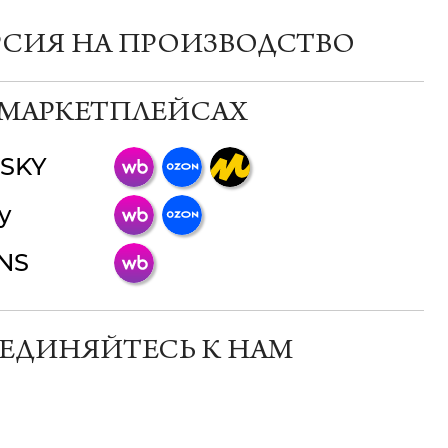
РСИЯ НА ПРОИЗВОДСТВО
 МАРКЕТПЛЕЙСАХ
SKY
ChatApp
y
online
INS
Мессенджеры
Свяжитесь с нами через любой удобный
мессенджер!
ЕДИНЯЙТЕСЬ К НАМ
Телеграм
Макс
ВКонтакте