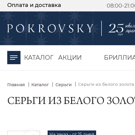
Оплата и доставка
08:00-21:
-30%
от 15 дней с
момента оплаты
КАТАЛОГ
АКЦИИ
БРИЛЛИ
|
|
|
Серьги из белого золота
Главная
Каталог
Серьги
СЕРЬГИ ИЗ БЕЛОГО ЗОЛОТ
На заказ - от 15 дней