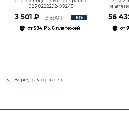
Серьги подвески серебряные
Серьги 
925 0222292-00245
и амет
3 501 ₽
56 43
3 890 ₽
-10%
от
584 ₽
x 6 платежей
от
9
В КОРЗИНУ
Вернуться в раздел