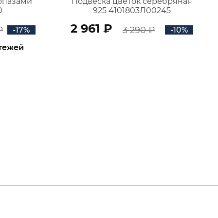
топазами
Подвеска цветок серебряная
0
925 4101803Л00245
2 961 ₽
₽
3 290 ₽
-17%
-10%
атежей
В КОРЗИНУ