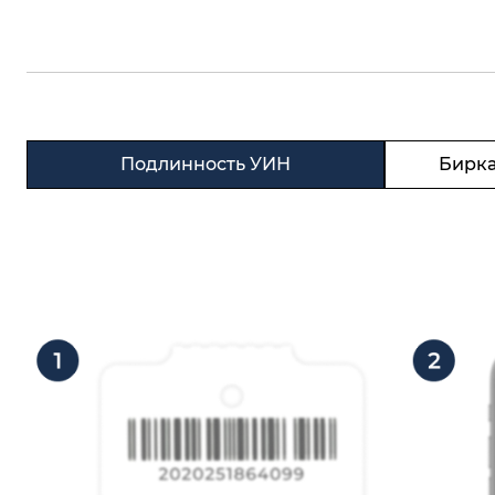
Подлинность УИН
Бирка