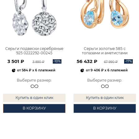
Серьги подвески серебряные
Серьги золотые 585 с
925 0222292-00245
топазами и аметистами
2101828М00900
3 501 ₽
56 432 ₽
-10%
-17%
3 890 ₽
67 990 ₽
от
584 ₽
x 6 платежей
от
9 406 ₽
x 6 платежей
Выберите размер
:
Выберите размер
:
Купить в один клик
Купить в один клик
В КОРЗИНУ
В КОРЗИНУ