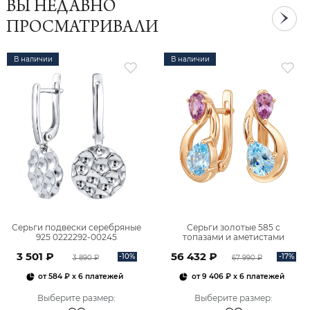
ВЫ НЕДАВНО
ПРОСМАТРИВАЛИ
В наличии
В наличии
Серьги подвески серебряные
Серьги золотые 585 с
925 0222292-00245
топазами и аметистами
2101828М00900
3 501 ₽
56 432 ₽
-10%
-17%
3 890 ₽
67 990 ₽
от
584 ₽
x 6 платежей
от
9 406 ₽
x 6 платежей
Выберите размер
:
Выберите размер
: