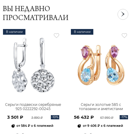
ВЫ НЕДАВНО
ПРОСМАТРИВАЛИ
В наличии
В наличии
Серьги подвески серебряные
Серьги золотые 585 с
925 0222292-00245
топазами и аметистами
2101828М00900
3 501 ₽
56 432 ₽
-10%
-17%
3 890 ₽
67 990 ₽
от
584 ₽
x 6 платежей
от
9 406 ₽
x 6 платежей