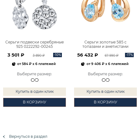
Серьги подвески серебряные
Серьги золотые 585 с
925 0222292-00245
топазами и аметистами
2101828М00900
3 501 ₽
56 432 ₽
-10%
-17%
3 890 ₽
67 990 ₽
от
584 ₽
x 6 платежей
от
9 406 ₽
x 6 платежей
Выберите размер
:
Выберите размер
:
Купить в один клик
Купить в один клик
В КОРЗИНУ
В КОРЗИНУ
Вернуться в раздел