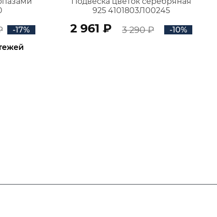
топазами
Подвеска цветок серебряная
0
925 4101803Л00245
2 961 ₽
₽
3 290 ₽
-17%
-10%
атежей
В КОРЗИНУ