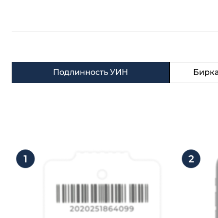
Подлинность УИН
Бирка