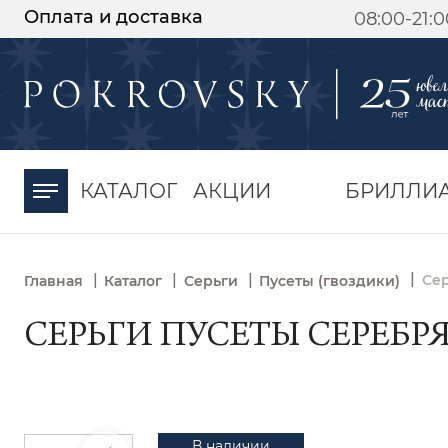
Оплата и доставка
08:00-21:
-30%
от 15 дней с
момента оплаты
КАТАЛОГ
АКЦИИ
БРИЛЛИ
|
|
|
|
Сер
Главная
Каталог
Серьги
Пусеты (гвоздики)
СЕРЬГИ ПУСЕТЫ СЕРЕБРЯН
В наличии