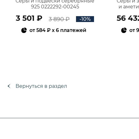
Серьги подвески серебряные
Серьги 
925 0222292-00245
и амет
3 501 ₽
56 43
3 890 ₽
-10%
от
584 ₽
x 6 платежей
от
9
В КОРЗИНУ
Вернуться в раздел