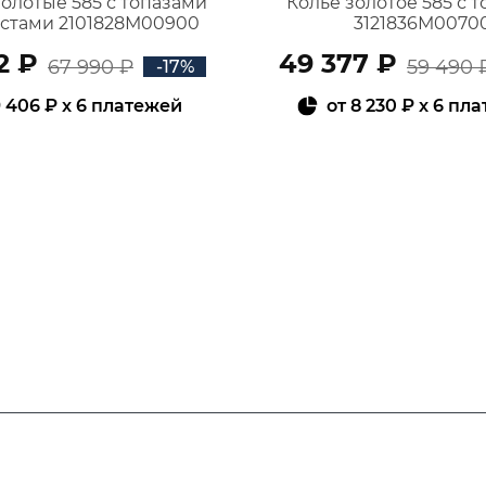
золотые 585 с топазами
Колье золотое 585 с 
истами 2101828М00900
3121836М0070
2 ₽
49 377 ₽
67 990 ₽
59 490 
-17%
 406 ₽
x 6 платежей
от
8 230 ₽
x 6 пл
В КОРЗИНУ
В КОРЗИНУ