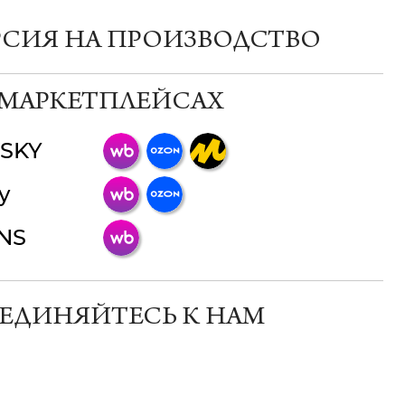
РСИЯ НА ПРОИЗВОДСТВО
 МАРКЕТПЛЕЙСАХ
SKY
ChatApp
y
online
INS
Мессенджеры
Свяжитесь с нами через любой удобный
мессенджер!
ЕДИНЯЙТЕСЬ К НАМ
Телеграм
Макс
ВКонтакте