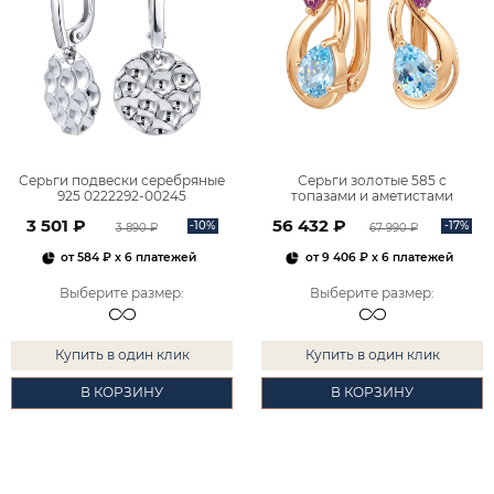
Серьги подвески серебряные
Серьги золотые 585 с
925 0222292-00245
топазами и аметистами
2101828М00900
3 501 ₽
56 432 ₽
-10%
-17%
3 890 ₽
67 990 ₽
от
584 ₽
x 6 платежей
от
9 406 ₽
x 6 платежей
Выберите размер
:
Выберите размер
:
Купить в один клик
Купить в один клик
В КОРЗИНУ
В КОРЗИНУ