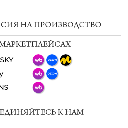
РСИЯ НА ПРОИЗВОДСТВО
 МАРКЕТПЛЕЙСАХ
SKY
ChatApp
y
online
INS
Мессенджеры
Свяжитесь с нами через любой удобный
мессенджер!
ЕДИНЯЙТЕСЬ К НАМ
Телеграм
Макс