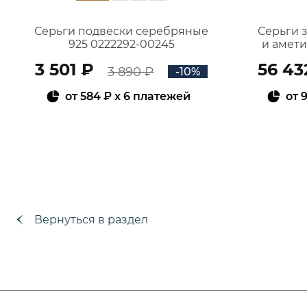
Серьги подвески серебряные
Серьги 
925 0222292-00245
и амет
3 501 ₽
56 43
3 890 ₽
-10%
от
584 ₽
x 6 платежей
от
9
В КОРЗИНУ
Вернуться в раздел