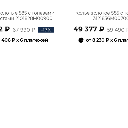
золотые 585 с топазами
Колье золотое 585 с 
истами 2101828М00900
3121836М0070
2 ₽
49 377 ₽
67 990 ₽
59 490 
-17%
 406 ₽
x 6 платежей
от
8 230 ₽
x 6 пл
В КОРЗИНУ
В КОРЗИНУ