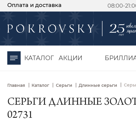
Оплата и доставка
08:00-21:
-30%
от 15 дней с
момента оплаты
КАТАЛОГ
АКЦИИ
БРИЛЛИ
|
|
|
|
Серь
Главная
Каталог
Серьги
Длинные серьги
СЕРЬГИ ДЛИННЫЕ ЗОЛОТ
02731