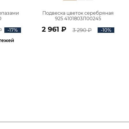
топазами
Подвеска цветок серебряная
0
925 4101803Л00245
2 961 ₽
₽
3 290 ₽
-17%
-10%
атежей
В КОРЗИНУ