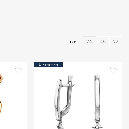
по:
24
48
72
В наличии