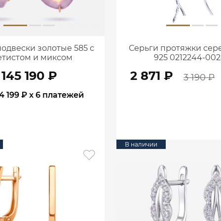
подвески золотые 585 с
Серьги протяжки се
етистом и миксом
925 0212244-00
нных камней 9201266-
145 190 ₽
2 871 ₽
05710
3 190 ₽
4 199 ₽
x 6 платежей
В КОРЗИНУ
В КОРЗИНУ
В наличии