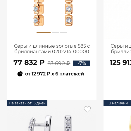
Серьги длинные золотые 585 с
Серьги 
бриллиантами 0202214-00000
бриллиа
77 832 ₽
125 91
83 690 ₽
-7%
от
12 972 ₽
x 6 платежей
В КОРЗИНУ
На заказ - от 15 дней
В наличии