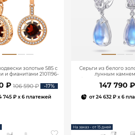
подвески золотые 585 с
Серьги из белого золо
и и фианитами 2101196-
лунным камнем
00320
бриллиантами 920129
0 ₽
147 790 
106 590 ₽
-17%
4 745 ₽
x 6 платежей
от
24 632 ₽
x 6 пл
В КОРЗИНУ
В КОРЗИНУ
На заказ - от 15 дней