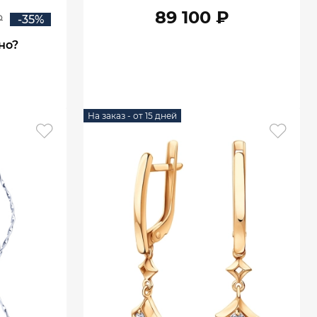
89 100 ₽
₽
-35%
но?
В КОРЗИНУ
На заказ - от 15 дней