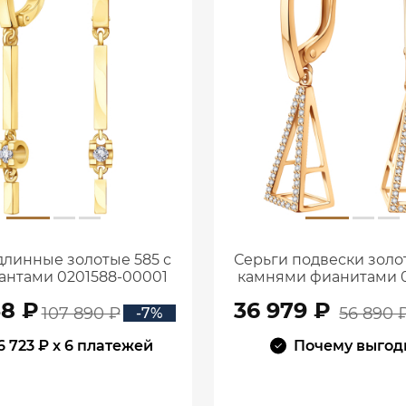
длинные золотые 585 с
Серьги подвески золот
антами 0201588-00001
камнями фианитами 0
00770
38 ₽
36 979 ₽
107 890 ₽
56 890 
-7%
6 723 ₽
x 6 платежей
Почему выгод
В КОРЗИНУ
В КОРЗИНУ