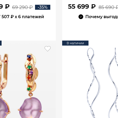
00770
00770
9 ₽
55 699 ₽
69 290 ₽
85 690 
-35%
7 507 ₽
x 6 платежей
Почему выгод
В КОРЗИНУ
В КОРЗИНУ
В наличии