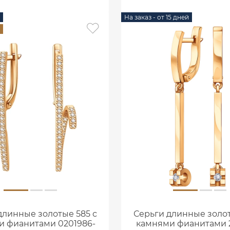
На заказ - от 15 дней
длинные золотые 585 с
Серьги длинные золот
и фианитами 0201986-
камнями фианитами 2