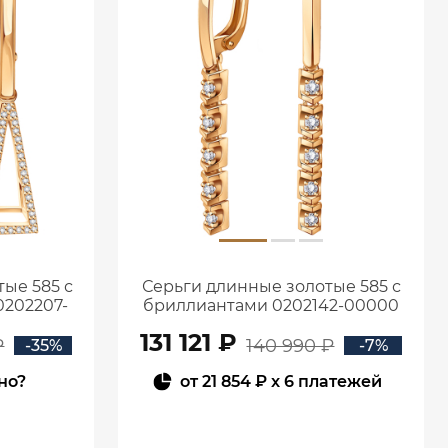
ые 585 с
Серьги длинные золотые 585 с
202207-
бриллиантами 0202142-00000
131 121 ₽
₽
140 990 ₽
-35%
-7%
но?
от
21 854 ₽
x 6 платежей
В КОРЗИНУ