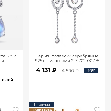
та 585 с
Серьги подвески серебряные
 и
925 с фианитами 2171702-00775
0-05022
₽
4 131 ₽
4 590 ₽
-10%
атежей
В КОРЗИНУ
В наличии
Лучшая цена