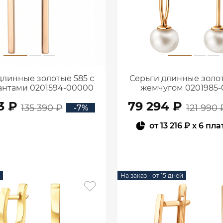
длинные золотые 585 с
Серьги длинные золот
нтами 0201594-00000
жемчугом 0201985-
3 ₽
79 294 ₽
135 390 ₽
121 990 
-7%
от
13 216 ₽
x 6 пл
В КОРЗИНУ
В КОРЗИНУ
На заказ - от 15 дней