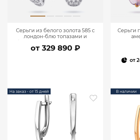
Серьги из белого золота 585 с
Серьги 
лондон‑блю топазами и
ам
бриллиантами 9200926-03932
драгоце
от 329 890 ₽
от
2
В КОРЗИНУ
На заказ - от 15 дней
В наличии