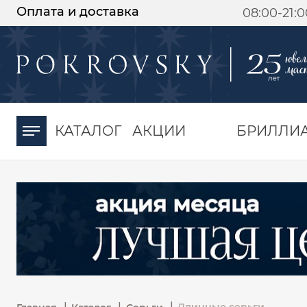
Оплата и доставка
08:00-21:
-30%
от 15 дней с
момента оплаты
КАТАЛОГ
АКЦИИ
БРИЛЛИ
|
|
|