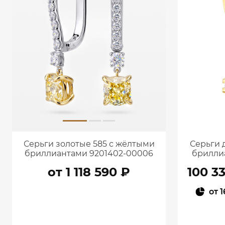
Серьги золотые 585 с жёлтыми
Серьги 
бриллиантами 9201402-00006
брилли
от 1 118 590 ₽
100 3
от
1
В КОРЗИНУ