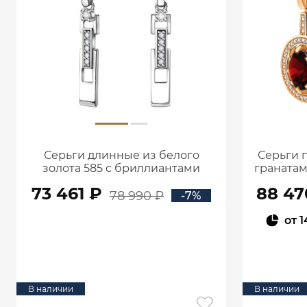
Серьги длинные из белого
Серьги 
золота 585 с бриллиантами
гранатам
0201936-00002
73 461 ₽
88 47
78 990 ₽
-7%
от
1
В КОРЗИНУ
В наличии
В наличии