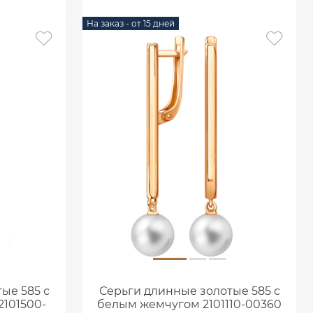
На заказ - от 15 дней
ые 585 с
Серьги длинные золотые 585 с
101500-
белым жемчугом 2101110-00360