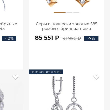
ребряные
Серьги подвески золотые 585
245
ромбы с бриллиантами
0201935-00000
85 551 ₽
91 990 ₽
-10%
-7%
В КОРЗИНУ
На заказ - от 15 дней