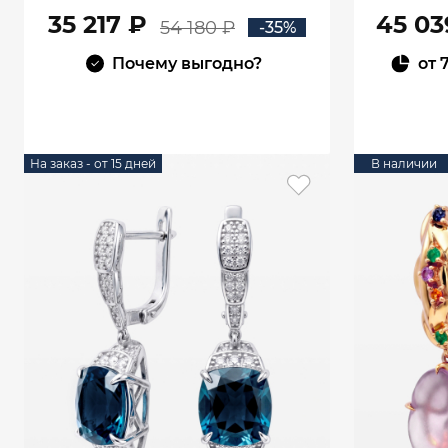
00770
35 217 ₽
45 03
54 180 ₽
-35%
Почему выгодно?
от
В КОРЗИНУ
На заказ - от 15 дней
В наличии