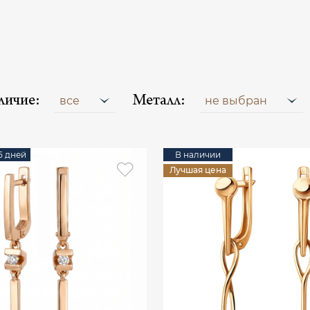
личие:
Металл:
все
не выбран
15 дней
В наличии
Лучшая цена