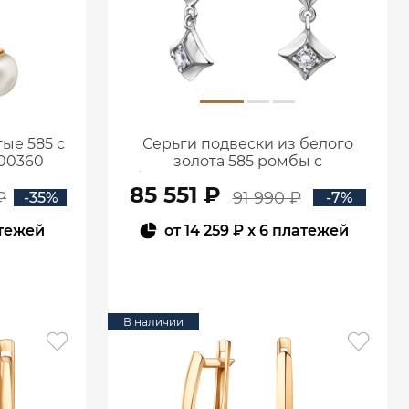
ые 585 с
Серьги подвески из белого
00360
золота 585 ромбы с
бриллиантами 0201935-00002
85 551 ₽
₽
91 990 ₽
-35%
-7%
атежей
от
14 259 ₽
x 6 платежей
В КОРЗИНУ
В наличии