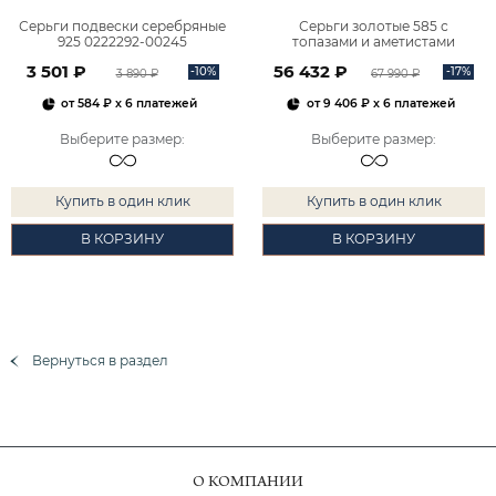
Серьги подвески серебряные
Серьги золотые 585 с
925 0222292-00245
топазами и аметистами
2101828М00900
3 501 ₽
56 432 ₽
-10%
-17%
3 890 ₽
67 990 ₽
от
584 ₽
x 6 платежей
от
9 406 ₽
x 6 платежей
Выберите размер
:
Выберите размер
:
Купить в один клик
Купить в один клик
В КОРЗИНУ
В КОРЗИНУ
Вернуться в раздел
О КОМПАНИИ