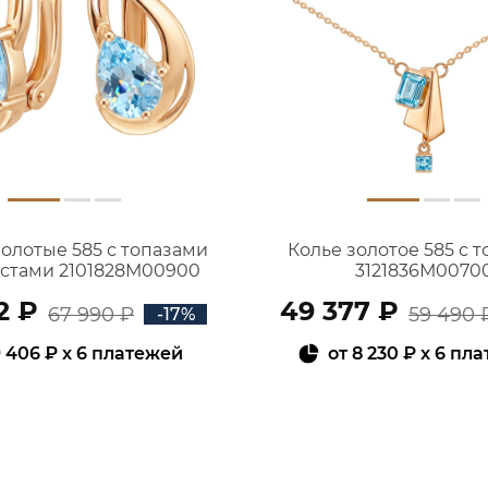
золотые 585 с топазами
Колье золотое 585 с 
истами 2101828М00900
3121836М0070
2 ₽
49 377 ₽
67 990 ₽
59 490 
-17%
 406 ₽
x 6 платежей
от
8 230 ₽
x 6 пл
В КОРЗИНУ
В КОРЗИНУ