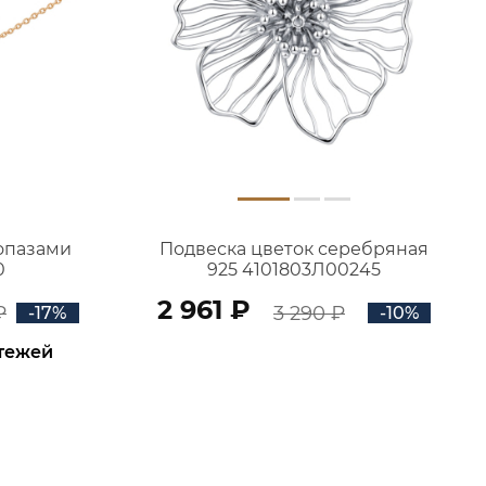
топазами
Подвеска цветок серебряная
0
925 4101803Л00245
2 961 ₽
₽
3 290 ₽
-17%
-10%
атежей
В КОРЗИНУ