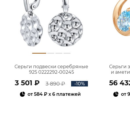
Серьги подвески серебряные
Серьги 
925 0222292-00245
и амет
3 501 ₽
56 43
3 890 ₽
-10%
от
584 ₽
x 6 платежей
от
9
В КОРЗИНУ