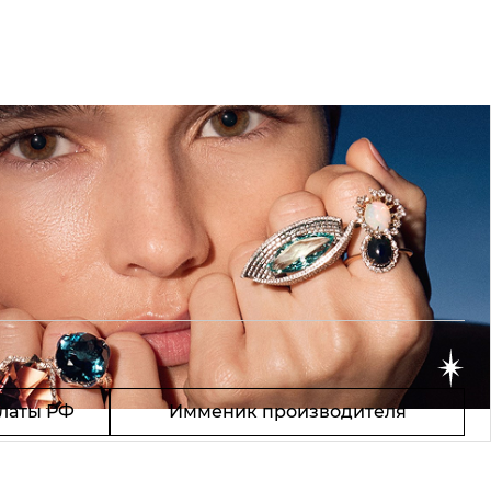
латы РФ
Имменик производителя