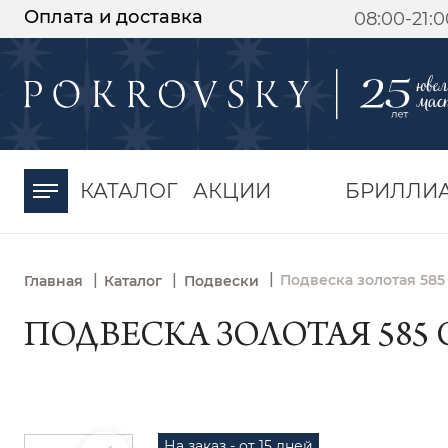
Оплата и доставка
08:00-21:
-30%
от 15 дней с
момента оплаты
КАТАЛОГ
АКЦИИ
БРИЛЛИ
|
|
|
Подвеска золотая 585
Главная
Каталог
Подвески
ПОДВЕСКА ЗОЛОТАЯ 585 
На заказ - от 15 дней