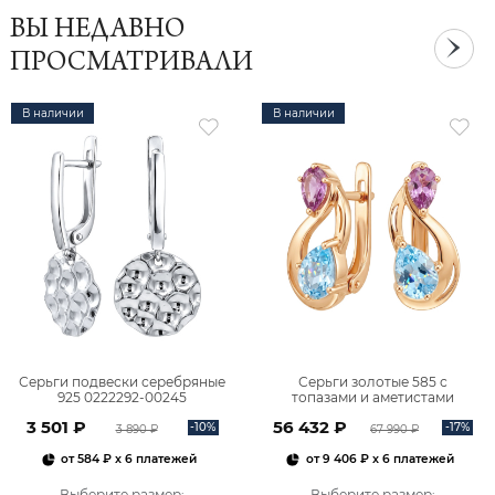
ВЫ НЕДАВНО
ПРОСМАТРИВАЛИ
В наличии
В наличии
Серьги подвески серебряные
Серьги золотые 585 с
925 0222292-00245
топазами и аметистами
2101828М00900
3 501 ₽
56 432 ₽
-10%
-17%
3 890 ₽
67 990 ₽
от
584 ₽
x 6 платежей
от
9 406 ₽
x 6 платежей
Выберите размер
:
Выберите размер
: