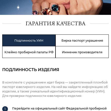
ГАРАНТИЯ КАЧЕСТВА
Подлинность УИН
Бирка паспорт украшения
Клеймо пробирной палаты РФ
Имменик производителя
ПОДЛИННОСТЬ ИЗДЕЛИЯ
В комплекте с украшением идет бирка — закрепленный пломбой
паспорт ювелирного изделия. На ней вы найдете информацию об
изделии, а также уникальный идентификационный номер (УИН).
Для проверки подлинности ювелирного изделия:
Перейдите на официальный сайт Федеральной пробирной