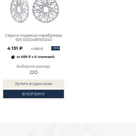
Серьги подвески серебряные
925 0202419Л00245
4 131 ₽
-10%
4 590 ₽
от
689 ₽
x 6 платежей
Выберите размер
:
Купить в один клик
В КОРЗИНУ