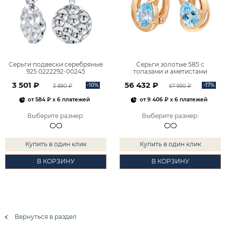
Серьги подвески серебряные
Серьги золотые 585 с
925 0222292-00245
топазами и аметистами
2101828М00900
3 501 ₽
56 432 ₽
-10%
-17%
3 890 ₽
67 990 ₽
от
584 ₽
x 6 платежей
от
9 406 ₽
x 6 платежей
Выберите размер
:
Выберите размер
:
Купить в один клик
Купить в один клик
В КОРЗИНУ
В КОРЗИНУ
Вернуться в раздел