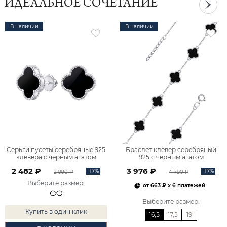
ИДЕАЛЬНОЕ СОЧЕТАНИЕ
В наличии
В наличии
Серьги пусеты серебряные 925
Браслет клевер серебряный
клевера с черным агатом
925 с черным агатом
6001788-00185
0720866Л00185
2 482 ₽
3 976 ₽
-17%
-17%
2 990 ₽
4 790 ₽
Выберите размер
:
от
663 ₽
x 6 платежей
Выберите размер
:
Купить в один клик
16,5
17,5
19