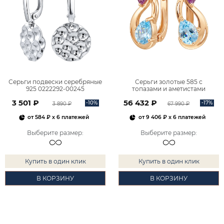
Серьги подвески серебряные
Серьги золотые 585 с
925 0222292-00245
топазами и аметистами
2101828М00900
3 501 ₽
56 432 ₽
-10%
-17%
3 890 ₽
67 990 ₽
от
584 ₽
x 6 платежей
от
9 406 ₽
x 6 платежей
Выберите размер
:
Выберите размер
:
Купить в один клик
Купить в один клик
В КОРЗИНУ
В КОРЗИНУ