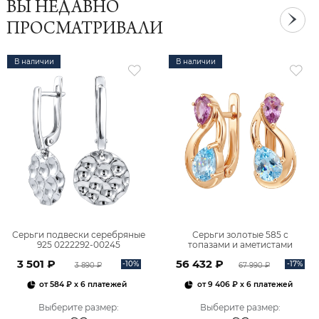
ВЫ НЕДАВНО
ПРОСМАТРИВАЛИ
В наличии
В наличии
Серьги подвески серебряные
Серьги золотые 585 с
925 0222292-00245
топазами и аметистами
2101828М00900
3 501 ₽
56 432 ₽
-10%
-17%
3 890 ₽
67 990 ₽
от
584 ₽
x 6 платежей
от
9 406 ₽
x 6 платежей
Выберите размер
:
Выберите размер
: