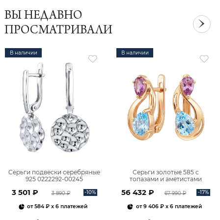
ВЫ НЕДАВНО
ПРОСМАТРИВАЛИ
В наличии
В наличии
Серьги подвески серебряные
Серьги золотые 585 с
925 0222292-00245
топазами и аметистами
2101828М00900
3 501 ₽
56 432 ₽
-10%
-17%
3 890 ₽
67 990 ₽
от
584 ₽
x 6 платежей
от
9 406 ₽
x 6 платежей