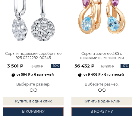
Серьги подвески серебряные
Серьги золотые 585 с
925 0222292-00245
топазами и аметистами
2101828М00900
3 501 ₽
56 432 ₽
-10%
-17%
3 890 ₽
67 990 ₽
от
584 ₽
x 6 платежей
от
9 406 ₽
x 6 платежей
Выберите размер
:
Выберите размер
:
Купить в один клик
Купить в один клик
В КОРЗИНУ
В КОРЗИНУ