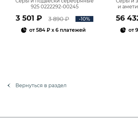
Серьги подвески серебряные
Серьги 
925 0222292-00245
и амет
3 501 ₽
56 43
3 890 ₽
-10%
от
584 ₽
x 6 платежей
от
9
В КОРЗИНУ
Вернуться в раздел