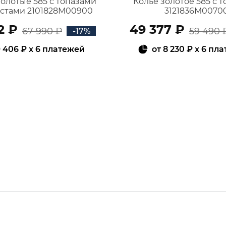
золотые 585 с топазами
Колье золотое 585 с 
истами 2101828М00900
3121836М0070
2 ₽
49 377 ₽
67 990 ₽
59 490 
-17%
 406 ₽
x 6 платежей
от
8 230 ₽
x 6 пл
В КОРЗИНУ
В КОРЗИНУ