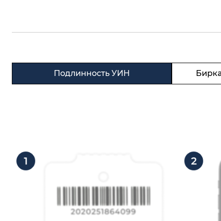
Подлинность УИН
Бирка