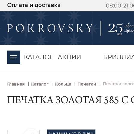
Оплата и доставка
08:00-21:
-30%
от 15 дней с
момента оплаты
КАТАЛОГ
АКЦИИ
БРИЛЛИ
|
|
|
|
Печатка золо
Главная
Каталог
Кольца
Печатки
ПЕЧАТКА ЗОЛОТАЯ 585 С
На заказ - от 15 дней