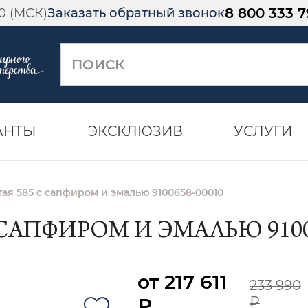
8 800 333 7
00 (МСК)
Заказать обратный звонок
АНТЫ
ЭКСКЛЮЗИВ
УСЛУГИ
тая 585 с сапфиром и эмалью 9100658-00010
 САПФИРОМ И ЭМАЛЬЮ 91006
от 217 611
233 990
₽
₽