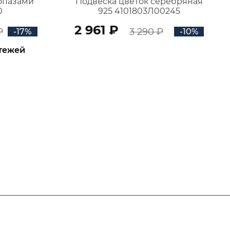
топазами
Подвеска цветок серебряная
0
925 4101803Л00245
2 961 ₽
₽
3 290 ₽
-17%
-10%
атежей
В КОРЗИНУ