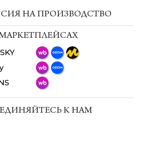
РСИЯ НА ПРОИЗВОДСТВО
 МАРКЕТПЛЕЙСАХ
SKY
ChatApp
y
online
INS
Мессенджеры
Свяжитесь с нами через любой удобный
мессенджер!
ЕДИНЯЙТЕСЬ К НАМ
Телеграм
Макс
ВКонтакте