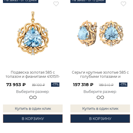
На заказ - от 15 дней
На заказ - от 15 дней
Подвеска золотая 585 с
Серьги крупные золотые 585 с
топазом и фианитами 4101511-
голубыми топазами и
00720
фианитами 2101511-00720
73 953 ₽
157 318 ₽
-17%
-17%
89 100 ₽
189 540 ₽
Выберите размер
:
Выберите размер
:
Купить в один клик
Купить в один клик
В КОРЗИНУ
В КОРЗИНУ