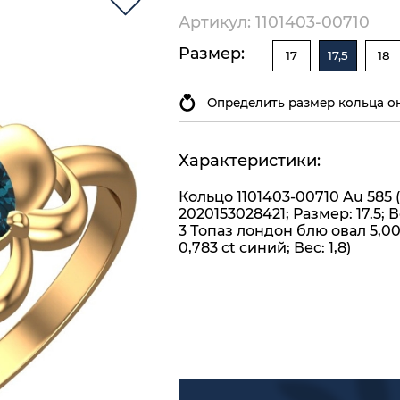
Артикул: 1101403-00710
Размер:
17
17,5
18
Определить размер кольца о
Характеристики:
Кольцо 1101403-00710 Au 585 
2020153028421; Размер: 17.5; 
3 Топаз лондон блю овал 5,00
0,783 ct синий; Вес: 1,8)