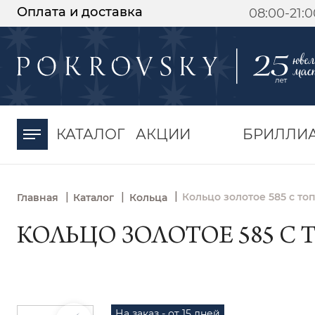
Оплата и доставка
08:00-21:
-30%
от 15 дней с
момента оплаты
КАТАЛОГ
АКЦИИ
БРИЛЛИ
|
|
|
Кольцо золотое 585 с то
Главная
Каталог
Кольца
КОЛЬЦО ЗОЛОТОЕ 585 С 
На заказ - от 15 дней