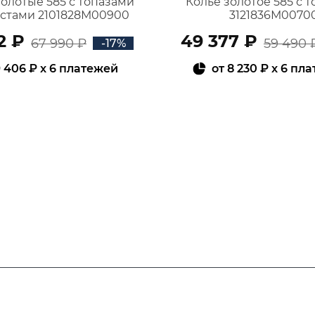
золотые 585 с топазами
Колье золотое 585 с 
истами 2101828М00900
3121836М0070
2 ₽
49 377 ₽
67 990 ₽
59 490 
-17%
 406 ₽
x 6 платежей
от
8 230 ₽
x 6 пл
В КОРЗИНУ
В КОРЗИНУ