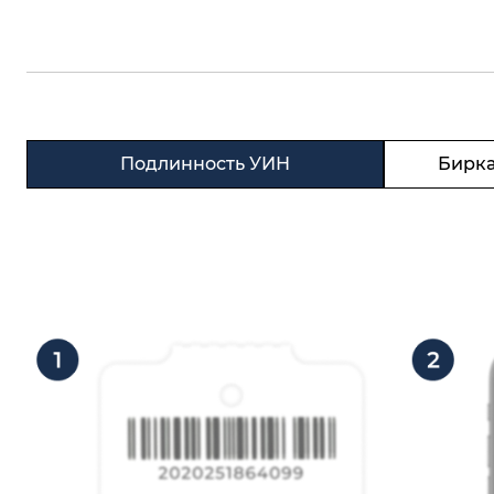
Подлинность УИН
Бирка