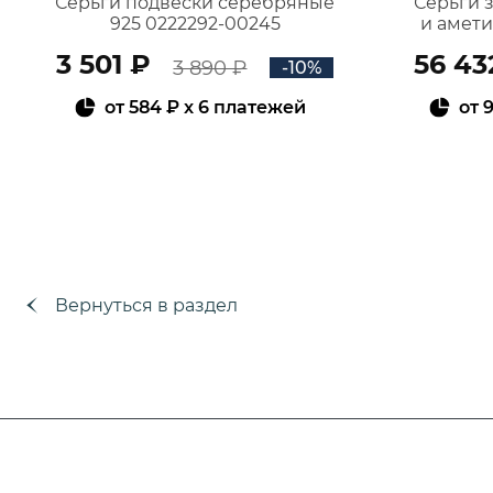
Серьги подвески серебряные
Серьги 
925 0222292-00245
и амет
3 501 ₽
56 43
3 890 ₽
-10%
от
584 ₽
x 6 платежей
от
9
В КОРЗИНУ
Вернуться в раздел