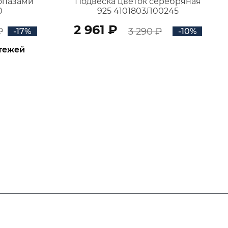
топазами
Подвеска цветок серебряная
0
925 4101803Л00245
2 961 ₽
₽
3 290 ₽
-17%
-10%
атежей
В КОРЗИНУ