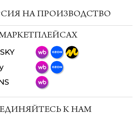
РСИЯ НА ПРОИЗВОДСТВО
 МАРКЕТПЛЕЙСАХ
SKY
ChatApp
y
online
INS
Мессенджеры
Свяжитесь с нами через любой удобный
мессенджер!
ЕДИНЯЙТЕСЬ К НАМ
Телеграм
Макс
ВКонтакте