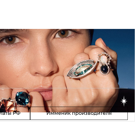
латы РФ
Имменик производителя