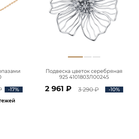
топазами
Подвеска цветок серебряная
0
925 4101803Л00245
2 961 ₽
₽
3 290 ₽
-17%
-10%
атежей
В КОРЗИНУ