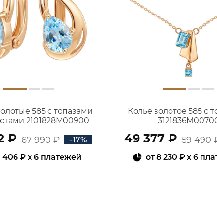
золотые 585 с топазами
Колье золотое 585 с 
истами 2101828М00900
3121836М0070
2 ₽
49 377 ₽
67 990 ₽
59 490 
-17%
 406 ₽
x 6 платежей
от
8 230 ₽
x 6 пл
В КОРЗИНУ
В КОРЗИНУ