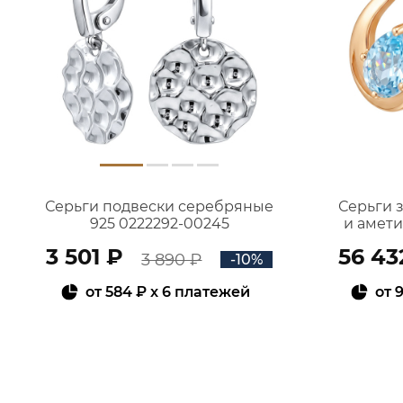
Серьги подвески серебряные
Серьги 
925 0222292-00245
и амет
3 501 ₽
56 43
3 890 ₽
-10%
от
584 ₽
x 6 платежей
от
9
В КОРЗИНУ