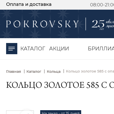
Оплата и доставка
08:00-21:
-30%
от 15 дней с
момента оплаты
КАТАЛОГ
АКЦИИ
БРИЛЛИ
|
|
|
Кольцо золотое 585 с оп
Главная
Каталог
Кольца
КОЛЬЦО ЗОЛОТОЕ 585 С 
На заказ - от 15 дней