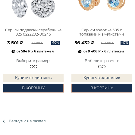
Серьги подвески серебряные
Серьги золотые 585 с
925 0222292-00245
топазами и аметистами
2101828М00900
3 501 ₽
56 432 ₽
-10%
-17%
3 890 ₽
67 990 ₽
от
584 ₽
x 6 платежей
от
9 406 ₽
x 6 платежей
Выберите размер
:
Выберите размер
:
Купить в один клик
Купить в один клик
В КОРЗИНУ
В КОРЗИНУ
Вернуться в раздел