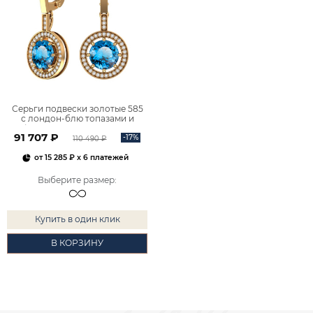
Серьги подвески золотые 585
с лондон‑блю топазами и
фианитами 2101196-00740
91 707 ₽
-17%
110 490 ₽
от
15 285 ₽
x 6 платежей
Выберите размер
:
Купить в один клик
В КОРЗИНУ