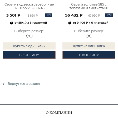
Серьги подвески серебряные
Серьги золотые 585 с
925 0222292-00245
топазами и аметистами
2101828М00900
3 501 ₽
56 432 ₽
-10%
-17%
3 890 ₽
67 990 ₽
от
584 ₽
x 6 платежей
от
9 406 ₽
x 6 платежей
Выберите размер
:
Выберите размер
:
Купить в один клик
Купить в один клик
В КОРЗИНУ
В КОРЗИНУ
Вернуться в раздел
О КОМПАНИИ