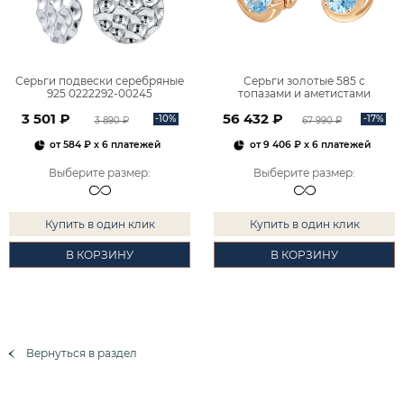
Серьги подвески серебряные
Серьги золотые 585 с
925 0222292-00245
топазами и аметистами
2101828М00900
3 501 ₽
56 432 ₽
-10%
-17%
3 890 ₽
67 990 ₽
от
584 ₽
x 6 платежей
от
9 406 ₽
x 6 платежей
Выберите размер
:
Выберите размер
:
Купить в один клик
Купить в один клик
В КОРЗИНУ
В КОРЗИНУ
Вернуться в раздел