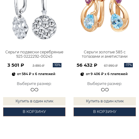
Серьги подвески серебряные
Серьги золотые 585 с
925 0222292-00245
топазами и аметистами
2101828М00900
3 501 ₽
56 432 ₽
-10%
-17%
3 890 ₽
67 990 ₽
от
584 ₽
x 6 платежей
от
9 406 ₽
x 6 платежей
Выберите размер
:
Выберите размер
:
Купить в один клик
Купить в один клик
В КОРЗИНУ
В КОРЗИНУ