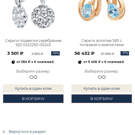
Серьги подвески серебряные
Серьги золотые 585 с
925 0222292-00245
топазами и аметистами
2101828М00900
3 501 ₽
56 432 ₽
-10%
-17%
3 890 ₽
67 990 ₽
от
584 ₽
x 6 платежей
от
9 406 ₽
x 6 платежей
Выберите размер
:
Выберите размер
:
Купить в один клик
Купить в один клик
В КОРЗИНУ
В КОРЗИНУ
Вернуться в раздел