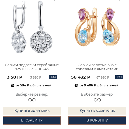
Серьги подвески серебряные
Серьги золотые 585 с
925 0222292-00245
топазами и аметистами
2101828М00900
3 501 ₽
56 432 ₽
-10%
-17%
3 890 ₽
67 990 ₽
от
584 ₽
x 6 платежей
от
9 406 ₽
x 6 платежей
Выберите размер
:
Выберите размер
:
Купить в один клик
Купить в один клик
В КОРЗИНУ
В КОРЗИНУ