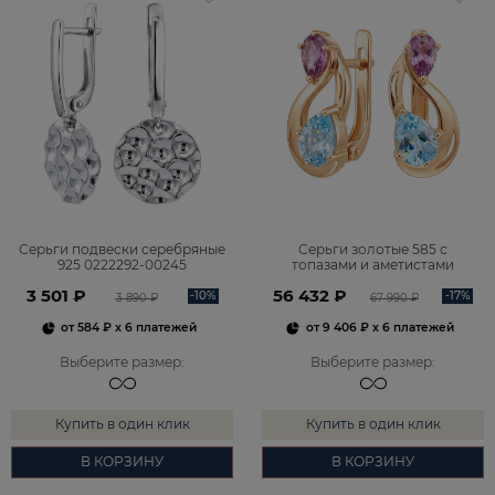
Серьги подвески серебряные
Серьги золотые 585 с
925 0222292-00245
топазами и аметистами
2101828М00900
3 501 ₽
56 432 ₽
-10%
-17%
3 890 ₽
67 990 ₽
от
584 ₽
x 6 платежей
от
9 406 ₽
x 6 платежей
Выберите размер
:
Выберите размер
:
Купить в один клик
Купить в один клик
В КОРЗИНУ
В КОРЗИНУ