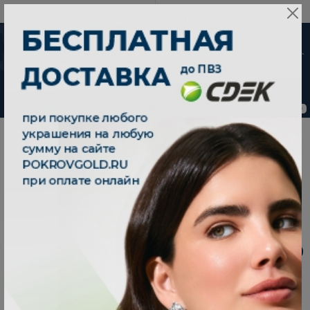
8 800 333 79 25
08:00-21:00 (МСК)
-30%
ChatApp
от 15 дней с
online
момента оплаты
Мессенджеры
Свяжитесь с нами через любой удобный
0
0
мессенджер!
|
|
Главная
Каталог
Кольца
|
Телеграм
Макс
Кольцо серебряное 925 с фианитами 1101618-00775
КОЛЬЦО СЕРЕБРЯНОЕ 925 С ФИАНИТАМИ 1101618-
ВКонтакте
00775
В наличии