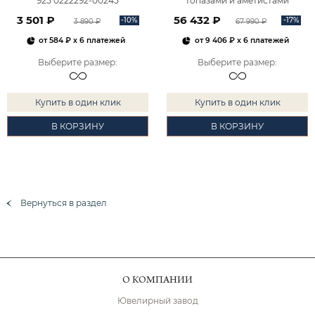
925 0222292-00245
топазами и аметистами
2101828М00900
3 501 ₽
56 432 ₽
-10%
-17%
3 890 ₽
67 990 ₽
от
584 ₽
x 6 платежей
от
9 406 ₽
x 6 платежей
Выберите размер
:
Выберите размер
:
Купить в один клик
Купить в один клик
В КОРЗИНУ
В КОРЗИНУ
Вернуться в раздел
О КОМПАНИИ
Ювелирный завод