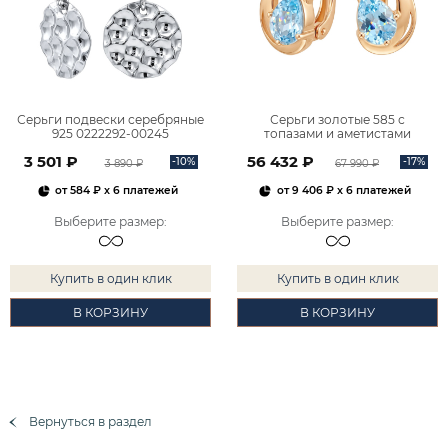
Серьги подвески серебряные
Серьги золотые 585 с
925 0222292-00245
топазами и аметистами
2101828М00900
3 501 ₽
56 432 ₽
-10%
-17%
3 890 ₽
67 990 ₽
от
584 ₽
x 6 платежей
от
9 406 ₽
x 6 платежей
Выберите размер
:
Выберите размер
:
Купить в один клик
Купить в один клик
В КОРЗИНУ
В КОРЗИНУ
Вернуться в раздел