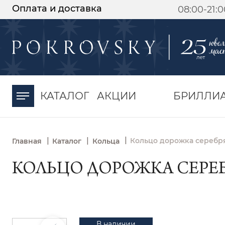
Оплата и доставка
08:00-21:
-30%
от 15 дней с
момента оплаты
КАТАЛОГ
АКЦИИ
БРИЛЛИ
|
|
|
Кольцо дорожка серебря
Главная
Каталог
Кольца
КОЛЬЦО ДОРОЖКА СЕРЕБР
В наличии