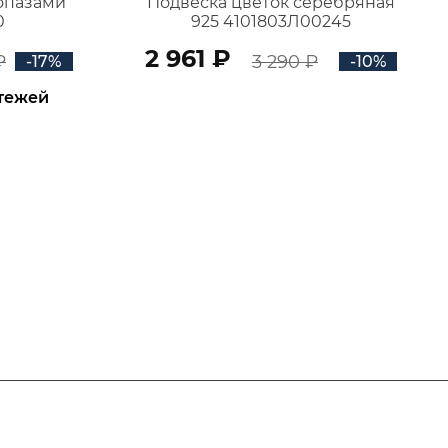
топазами
Подвеска цветок серебряная
0
925 4101803Л00245
2 961 ₽
₽
3 290 ₽
-17%
-10%
атежей
В КОРЗИНУ