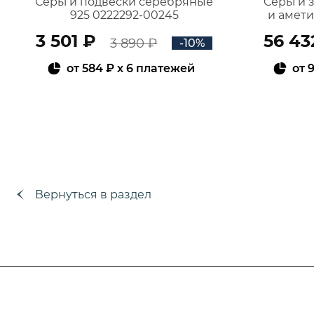
Серьги подвески серебряные
Серьги 
925 0222292-00245
и амет
3 501 ₽
56 43
3 890 ₽
-10%
от
584 ₽
x 6 платежей
от
9
В КОРЗИНУ
Вернуться в раздел