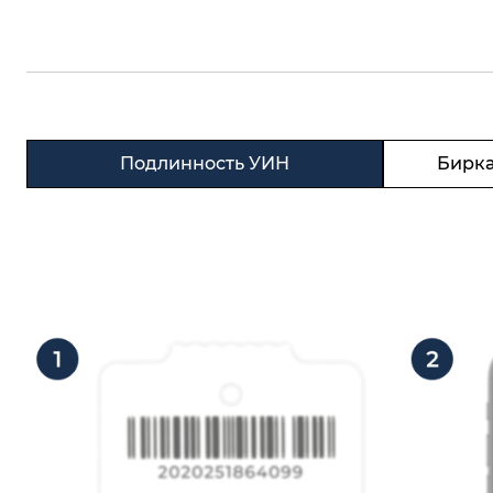
Подлинность УИН
Бирка