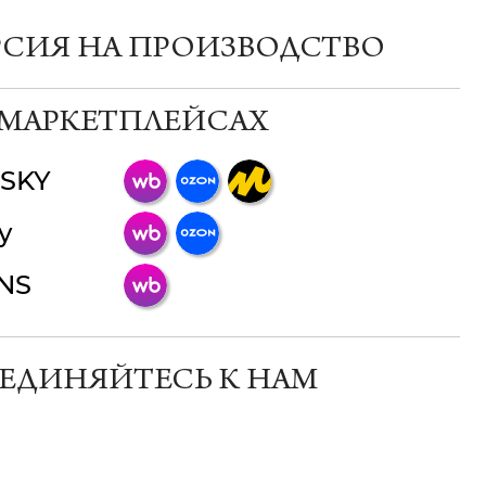
РСИЯ НА ПРОИЗВОДСТВО
 МАРКЕТПЛЕЙСАХ
SKY
ChatApp
y
online
INS
Мессенджеры
Свяжитесь с нами через любой удобный
мессенджер!
ЕДИНЯЙТЕСЬ К НАМ
Телеграм
Макс
ВКонтакте