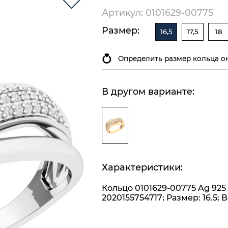
Артикул: 0101629-00775
Размер:
16,5
17,5
18
Определить размер кольца о
В другом варианте:
Характеристики:
Кольцо 0101629-00775 Ag 925
2020155754717; Размер: 16.5; Ве