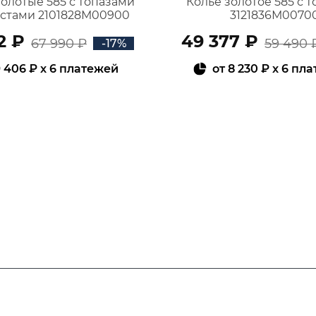
золотые 585 с топазами
Колье золотое 585 с 
истами 2101828М00900
3121836М0070
2 ₽
49 377 ₽
67 990 ₽
59 490 
-17%
 406 ₽
x 6 платежей
от
8 230 ₽
x 6 пл
В КОРЗИНУ
В КОРЗИНУ