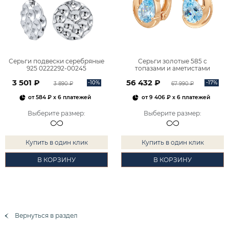
Серьги подвески серебряные
Серьги золотые 585 с
925 0222292-00245
топазами и аметистами
2101828М00900
3 501 ₽
56 432 ₽
-10%
-17%
3 890 ₽
67 990 ₽
от
584 ₽
x 6 платежей
от
9 406 ₽
x 6 платежей
Выберите размер
:
Выберите размер
:
Купить в один клик
Купить в один клик
В КОРЗИНУ
В КОРЗИНУ
Вернуться в раздел