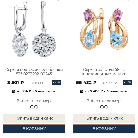
Серьги подвески серебряные
Серьги золотые 585 с
925 0222292-00245
топазами и аметистами
2101828М00900
3 501 ₽
56 432 ₽
-10%
-17%
3 890 ₽
67 990 ₽
от
584 ₽
x 6 платежей
от
9 406 ₽
x 6 платежей
Выберите размер
:
Выберите размер
:
Купить в один клик
Купить в один клик
В КОРЗИНУ
В КОРЗИНУ