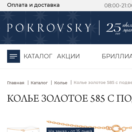
Оплата и доставка
08:00-21:
-30%
от 15 дней с
момента оплаты
КАТАЛОГ
АКЦИИ
БРИЛЛИ
|
|
|
Колье золотое 585 с подв
Главная
Каталог
Колье
КОЛЬЕ ЗОЛОТОЕ 585 С ПО
На заказ - от 15 дней