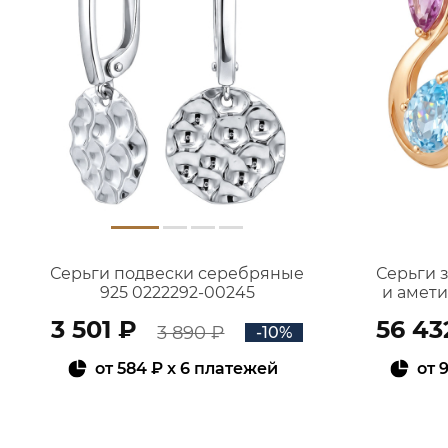
Серьги подвески серебряные
Серьги 
925 0222292-00245
и амет
3 501 ₽
56 43
3 890 ₽
-10%
от
584 ₽
x 6 платежей
от
9
В КОРЗИНУ