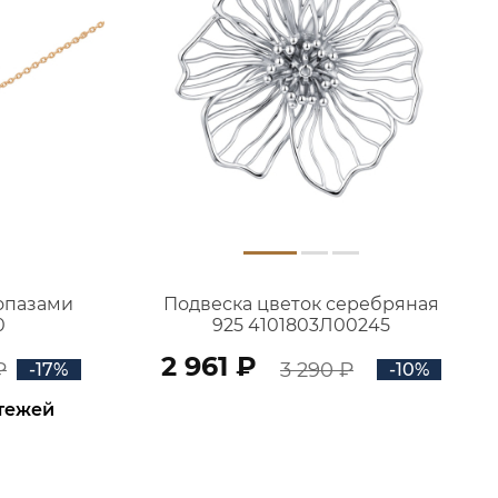
топазами
Подвеска цветок серебряная
0
925 4101803Л00245
2 961 ₽
₽
3 290 ₽
-17%
-10%
атежей
В КОРЗИНУ