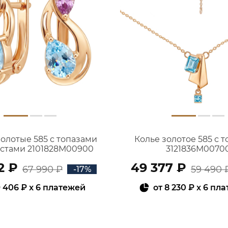
золотые 585 с топазами
Колье золотое 585 с 
истами 2101828М00900
3121836М0070
2 ₽
49 377 ₽
67 990 ₽
59 490 
-17%
 406 ₽
x 6 платежей
от
8 230 ₽
x 6 пл
В КОРЗИНУ
В КОРЗИНУ