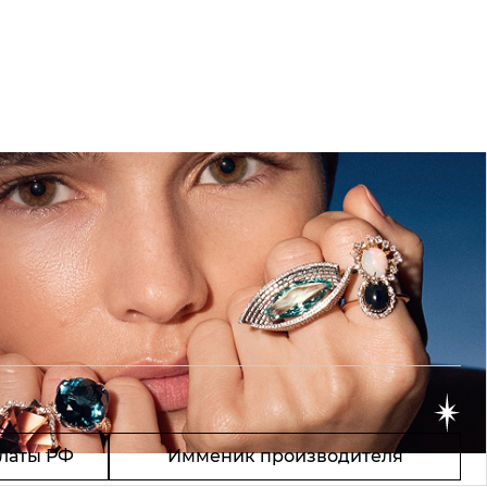
латы РФ
Имменик производителя