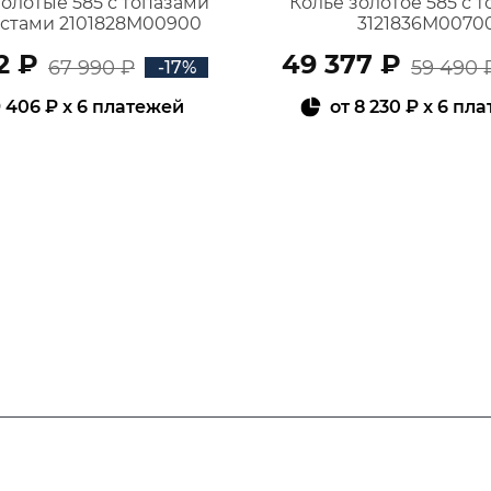
золотые 585 с топазами
Колье золотое 585 с 
истами 2101828М00900
3121836М0070
2 ₽
49 377 ₽
67 990 ₽
59 490 
-17%
 406 ₽
x 6 платежей
от
8 230 ₽
x 6 пл
В КОРЗИНУ
В КОРЗИНУ