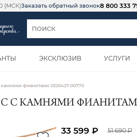
8 800 333 7
00 (МСК)
Заказать обратный звонок
АНТЫ
ЭКСКЛЮЗИВ
УСЛУГИ
 с камнями фианитами 0320427-00770
ЬС С КАМНЯМИ ФИАНИТАМИ 
33 599 ₽
51 690 ₽