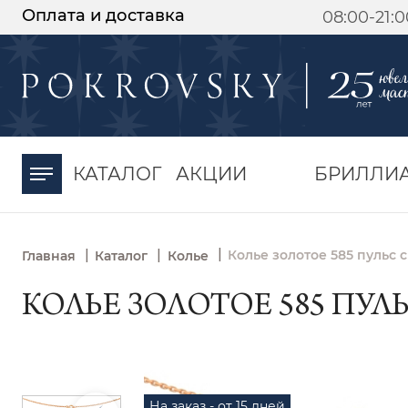
Оплата и доставка
08:00-21:
-30%
от 15 дней с
момента оплаты
КАТАЛОГ
АКЦИИ
БРИЛЛИ
|
|
|
Колье золотое 585 пульс
Главная
Каталог
Колье
КОЛЬЕ ЗОЛОТОЕ 585 ПУЛ
На заказ - от 15 дней