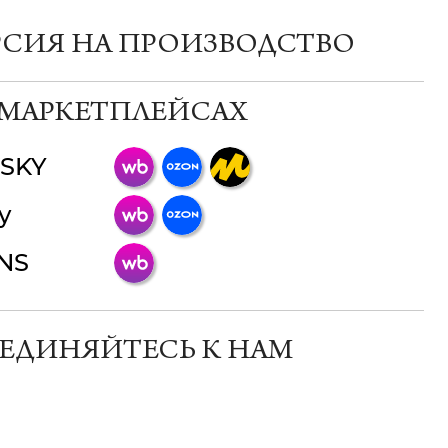
РСИЯ НА ПРОИЗВОДСТВО
 МАРКЕТПЛЕЙСАХ
SKY
ChatApp
y
online
INS
Мессенджеры
Свяжитесь с нами через любой удобный
мессенджер!
ЕДИНЯЙТЕСЬ К НАМ
Телеграм
Макс
ВКонтакте