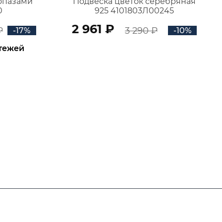
топазами
Подвеска цветок серебряная
0
925 4101803Л00245
2 961 ₽
₽
3 290 ₽
-17%
-10%
атежей
В КОРЗИНУ