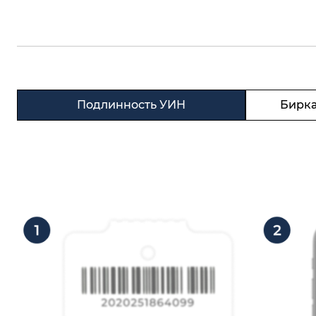
Подлинность УИН
Бирка