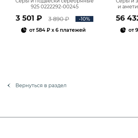
Серьги подвески серебряные
Серьги 
925 0222292-00245
и амет
3 501 ₽
56 43
3 890 ₽
-10%
от
584 ₽
x 6 платежей
от
9
В КОРЗИНУ
Вернуться в раздел