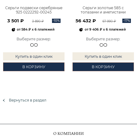
Серьги подвески серебряные
Серьги золотые 585 с
925 0222292-00245
топазами и аметистами
2101828М00900
3 501 ₽
56 432 ₽
-10%
-17%
3 890 ₽
67 990 ₽
от
584 ₽
x 6 платежей
от
9 406 ₽
x 6 платежей
Выберите размер
:
Выберите размер
:
Купить в один клик
Купить в один клик
В КОРЗИНУ
В КОРЗИНУ
Вернуться в раздел
О КОМПАНИИ