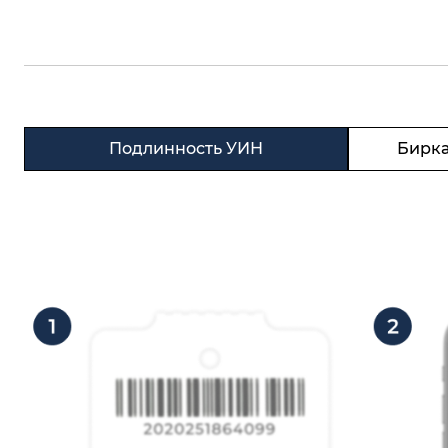
Подлинность УИН
Бирка