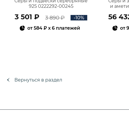
Серьги подвески серебряные
Серьги 
925 0222292-00245
и амет
3 501 ₽
56 43
3 890 ₽
-10%
от
584 ₽
x 6 платежей
от
9
В КОРЗИНУ
Вернуться в раздел