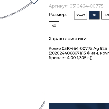
Артикул: 0310464-00775
Размер:
35-42
38
40
43
Характеристики:
Колье 0310464-00775 Ag 925
(2020244068671(15 Фиан. кру
бриолет 4,00 1,305 г.))