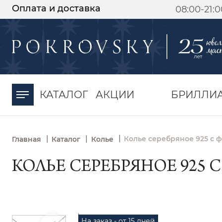
Оплата и доставка
08:00-21:
-30%
от 15 дней с
момента оплаты
КАТАЛОГ
АКЦИИ
БРИЛЛИ
|
|
|
Колье серебряное 925 с 
Главная
Каталог
Колье
КОЛЬЕ СЕРЕБРЯНОЕ 925 С
На заказ - от 15 дней