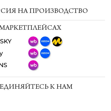
РСИЯ НА ПРОИЗВОДСТВО
 МАРКЕТПЛЕЙСАХ
SKY
ChatApp
y
online
INS
Мессенджеры
Свяжитесь с нами через любой удобный
мессенджер!
ЕДИНЯЙТЕСЬ К НАМ
Телеграм
Макс
ВКонтакте