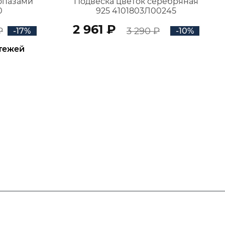
топазами
Подвеска цветок серебряная
0
925 4101803Л00245
2 961 ₽
₽
3 290 ₽
-17%
-10%
атежей
В КОРЗИНУ