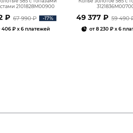
золотые 585 с топазами
Колье золотое 585 с 
истами 2101828М00900
3121836М0070
2 ₽
49 377 ₽
67 990 ₽
59 490 
-17%
 406 ₽
x 6 платежей
от
8 230 ₽
x 6 пл
В КОРЗИНУ
В КОРЗИНУ