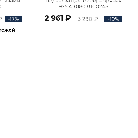
топазами
Подвеска цветок серебряная
0
925 4101803Л00245
2 961 ₽
₽
3 290 ₽
-17%
-10%
атежей
В КОРЗИНУ