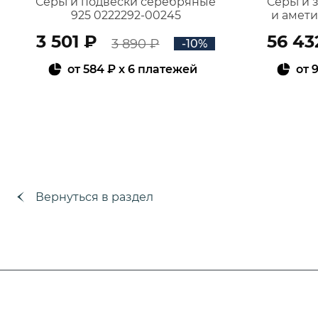
Серьги подвески серебряные
Серьги 
925 0222292-00245
и амет
3 501 ₽
56 43
3 890 ₽
-10%
от
584 ₽
x 6 платежей
от
9
В КОРЗИНУ
Вернуться в раздел