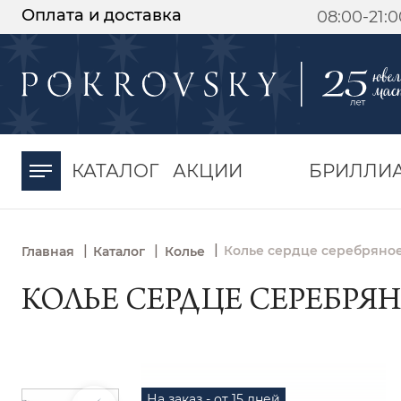
Оплата и доставка
08:00-21:
-30%
от 15 дней с
момента оплаты
КАТАЛОГ
АКЦИИ
БРИЛЛИ
|
|
|
Колье сердце серебряное
Главная
Каталог
Колье
КОЛЬЕ СЕРДЦЕ СЕРЕБРЯНО
На заказ - от 15 дней