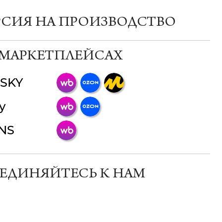
РСИЯ НА ПРОИЗВОДСТВО
 МАРКЕТПЛЕЙСАХ
SKY
ChatApp
y
online
INS
Мессенджеры
Свяжитесь с нами через любой удобный
мессенджер!
ЕДИНЯЙТЕСЬ К НАМ
Телеграм
Макс
ВКонтакте