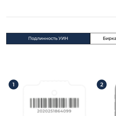
Подлинность УИН
Бирка