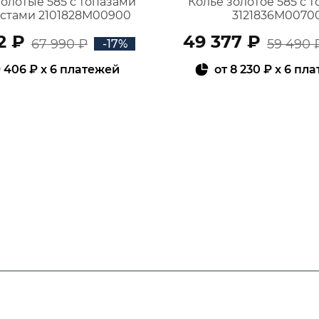
золотые 585 с топазами
Колье золотое 585 с 
истами 2101828М00900
3121836М0070
2 ₽
49 377 ₽
67 990 ₽
59 490 
-17%
 406 ₽
x 6 платежей
от
8 230 ₽
x 6 пл
В КОРЗИНУ
В КОРЗИНУ