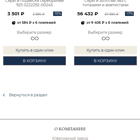
Серьги подвески серебряные
Серьги золотые 585 с
925 0222292-00245
топазами и аметистами
2101828М00900
3 501 ₽
56 432 ₽
-10%
-17%
3 890 ₽
67 990 ₽
от
584 ₽
x 6 платежей
от
9 406 ₽
x 6 платежей
Выберите размер
:
Выберите размер
:
Купить в один клик
Купить в один клик
В КОРЗИНУ
В КОРЗИНУ
Вернуться в раздел
О КОМПАНИИ
Ювелирный завод