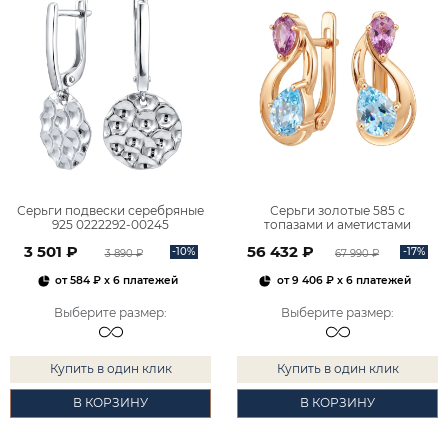
Серьги подвески серебряные
Серьги золотые 585 с
925 0222292-00245
топазами и аметистами
2101828М00900
3 501 ₽
56 432 ₽
-10%
-17%
3 890 ₽
67 990 ₽
от
584 ₽
x 6 платежей
от
9 406 ₽
x 6 платежей
Выберите размер
:
Выберите размер
:
Купить в один клик
Купить в один клик
В КОРЗИНУ
В КОРЗИНУ