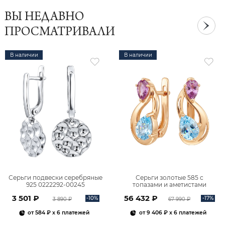
ВЫ НЕДАВНО
ПРОСМАТРИВАЛИ
В наличии
В наличии
Серьги подвески серебряные
Серьги золотые 585 с
925 0222292-00245
топазами и аметистами
2101828М00900
3 501 ₽
56 432 ₽
-10%
-17%
3 890 ₽
67 990 ₽
от
584 ₽
x 6 платежей
от
9 406 ₽
x 6 платежей