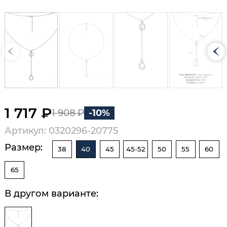
1 717 ₽
1 908 ₽
-10%
Артикул: 0320296-20775
Размер:
38
40
45
45-52
50
55
60
65
В другом варианте: