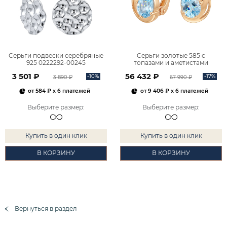
Серьги подвески серебряные
Серьги золотые 585 с
925 0222292-00245
топазами и аметистами
2101828М00900
3 501 ₽
56 432 ₽
-10%
-17%
3 890 ₽
67 990 ₽
от
584 ₽
x 6 платежей
от
9 406 ₽
x 6 платежей
Выберите размер
:
Выберите размер
:
Купить в один клик
Купить в один клик
В КОРЗИНУ
В КОРЗИНУ
Вернуться в раздел