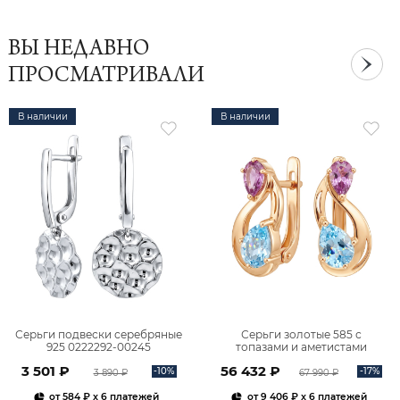
ВЫ НЕДАВНО
ПРОСМАТРИВАЛИ
В наличии
В наличии
Серьги подвески серебряные
Серьги золотые 585 с
925 0222292-00245
топазами и аметистами
2101828М00900
3 501 ₽
56 432 ₽
-10%
-17%
3 890 ₽
67 990 ₽
от
584 ₽
x 6 платежей
от
9 406 ₽
x 6 платежей