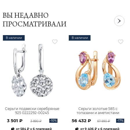
ВЫ НЕДАВНО
ПРОСМАТРИВАЛИ
В наличии
В наличии
Серьги подвески серебряные
Серьги золотые 585 с
925 0222292-00245
топазами и аметистами
2101828М00900
3 501 ₽
56 432 ₽
-10%
-17%
3 890 ₽
67 990 ₽
от
584 ₽
x 6 платежей
от
9 406 ₽
x 6 платежей