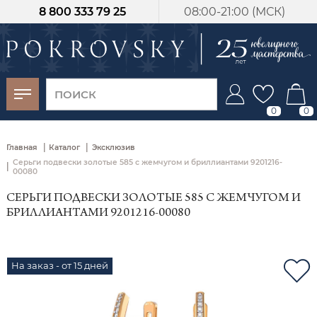
8 800 333 79 25
08:00-21:00 (МСК)
-30%
от 15 дней с
момента оплаты
0
0
|
|
Главная
Каталог
Эксклюзив
Серьги подвески золотые 585 с жемчугом и бриллиантами 9201216-
|
00080
СЕРЬГИ ПОДВЕСКИ ЗОЛОТЫЕ 585 С ЖЕМЧУГОМ И
БРИЛЛИАНТАМИ 9201216-00080
На заказ - от 15 дней