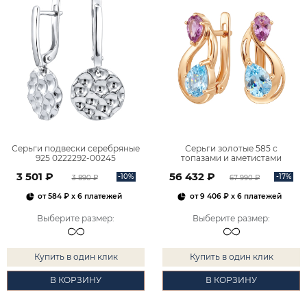
Серьги подвески серебряные
Серьги золотые 585 с
925 0222292-00245
топазами и аметистами
2101828М00900
3 501 ₽
56 432 ₽
-10%
-17%
3 890 ₽
67 990 ₽
от
584 ₽
x 6 платежей
от
9 406 ₽
x 6 платежей
Выберите размер
:
Выберите размер
:
Купить в один клик
Купить в один клик
В КОРЗИНУ
В КОРЗИНУ